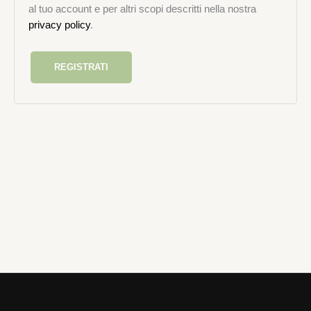
al tuo account e per altri scopi descritti nella nostra
privacy policy
.
REGISTRATI