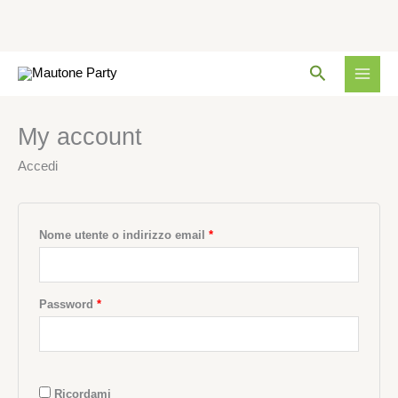
Vai
Richiesto
Richiesto
Richiesto
Cerca
al
contenuto
My account
Accedi
Nome utente o indirizzo email
*
Password
*
Ricordami