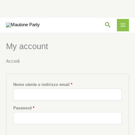
Vai
Richiesto
Richiesto
Richiesto
Cerca
al
contenuto
My account
Accedi
Nome utente o indirizzo email
*
Password
*