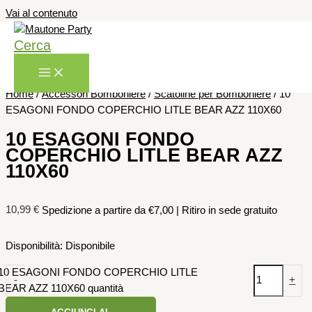
Vai al contenuto
Cerca
Home
/
Accessori Bomboniere
/
Scatoline per Bomboniere
/ 10
ESAGONI FONDO COPERCHIO LITLE BEAR AZZ 110X60
10 ESAGONI FONDO
COPERCHIO LITLE BEAR AZZ
110X60
10,99
€
Spedizione a partire da €7,00 | Ritiro in sede gratuito
Disponibilità:
Disponibile
10 ESAGONI FONDO COPERCHIO LITLE
-
+
BEAR AZZ 110X60 quantità