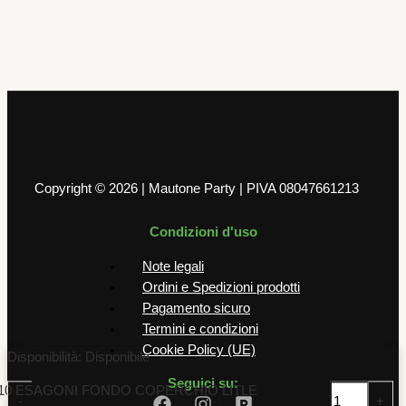
10 Pratica Fibra Azzuro Con Finestra
e Divisorio 120 x 120 x 40 mm
9,00
€
AGGIUNGI AL CARRELLO
Copyright © 2026 | Mautone Party | PIVA 08047661213
Condizioni d'uso
Note legali
Ordini e Spedizioni prodotti
Pagamento sicuro
Termini e condizioni
Cookie Policy (UE)
Disponibilità:
Disponibile
Seguici su:
10 ESAGONI FONDO COPERCHIO LITLE
-
+