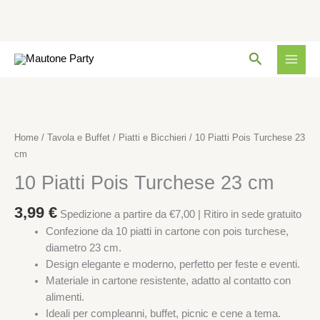
Turchese
23
cm
Vai
quantità
Cerca
al
contenuto
10
Piatti
Pois
Home
/
Tavola e Buffet
/
Piatti e Bicchieri
/ 10 Piatti Pois Turchese 23
Turchese
cm
23
10 Piatti Pois Turchese 23 cm
cm
quantità
3,99
€
Spedizione a partire da €7,00 | Ritiro in sede gratuito
Confezione da 10 piatti in cartone con pois turchese,
diametro 23 cm.
Design elegante e moderno, perfetto per feste e eventi.
Materiale in cartone resistente, adatto al contatto con
alimenti.
Ideali per compleanni, buffet, picnic e cene a tema.