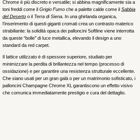
Chrome è più discreto e versatile; si abbina magnificamente sia a
toni freddi come il
Grigio Fumo
che a palette calde come il
Sabbia
del Deserto
o il
Terra di Siena
. In una ghirlanda organica,
l’inserimento di questi giganti cromati crea un contrasto materico
strabiliante: la solidità opaca dei palloncini Softline viene interrotta
da queste “bolle” di luce metallica, elevando il design a uno
standard da red carpet.
Il lattice utilizzato è di spessore superiore, studiato per
minimizzare la perdita di brillantezza nel tempo (processo di
ossidazione) e per garantire una resistenza strutturale eccellente.
Che siano usati per un gran galà o per un matrimonio sofisticato, i
palloncini Champagne Chrome XL garantiscono un effetto visivo
che comunica immediatamente prestigio e cura del dettaglio.
Palloncini
20 Palloncini Softline Cammello 46