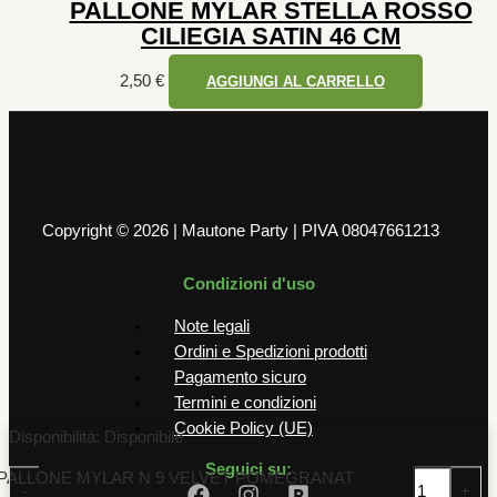
PALLONE MYLAR STELLA ROSSO
CILIEGIA SATIN 46 CM
2,50
€
AGGIUNGI AL CARRELLO
Copyright © 2026 | Mautone Party | PIVA 08047661213
Condizioni d'uso
Note legali
Ordini e Spedizioni prodotti
Pagamento sicuro
Termini e condizioni
Cookie Policy (UE)
Disponibilità:
Disponibile
Seguici su:
PALLONE MYLAR N 9 VELVET POMEGRANAT
-
+