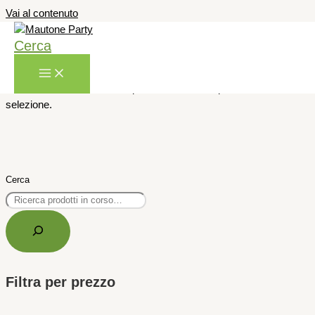
Vai al contenuto
Foil mylar lettere
Cerca
Non è stato trovato nessun prodotto che corrisponde alla tua
selezione.
Cerca
Filtra per prezzo