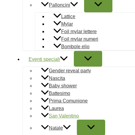
Palloncini
14 MOLLET
Lattice
Mylar
5,50
€
AGGIUN
Foil mylar lettere
Foil mylar numeri
San Valentino
Bombole elio
150 PETALI
Eventi speciali
2,50
€
AGGIUN
Gender reveal party
Nascita
San Valentino
Baby shower
Battesimo
APPENDINO 
Prima Comunione
Laurea
7,99
€
AGGIUN
San Valentino
San Valentino
Natale