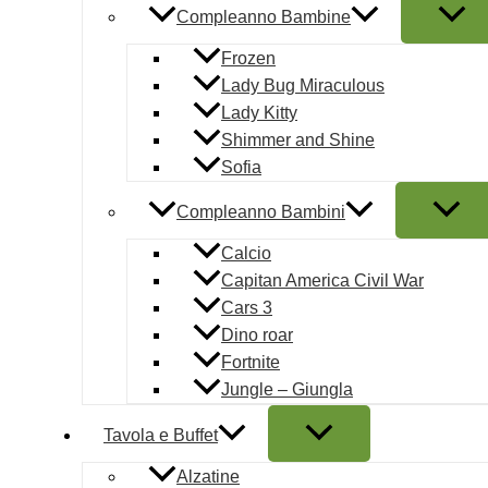
Compleanno Bambine
10,99
€
AGGIU
Frozen
San Valentino
Lady Bug Miraculous
Lady Kitty
LUCCHETT
Shimmer and Shine
Sofia
7,99
€
AGGIUN
Compleanno Bambini
1
2
Calcio
→
Capitan America Civil War
Cars 3
Dino roar
Fortnite
Jungle – Giungla
Copyright © 2026 | Mautone Party | PIVA 080476612
Tavola e Buffet
Alzatine
Condizioni d'uso