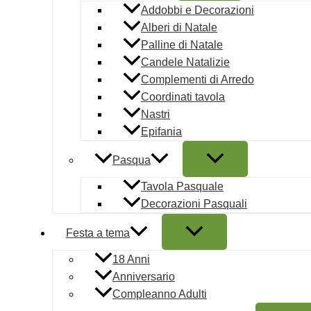
CERCHIO C
Addobbi e Decorazioni
Alberi di Natale
14,99
€
AGGIU
Palline di Natale
Candele Natalizie
San Valentino
Complementi di Arredo
Coordinati tavola
Cuore in Ca
Nastri
Epifania
11,00
€
AGGIU
Pasqua
San Valentino
Tavola Pasquale
DISPLAY 4 
Decorazioni Pasquali
4,99
€
AGGIUN
Festa a tema
18 Anni
San Valentino
Anniversario
Compleanno Adulti
KIT 10 CAN