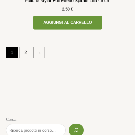
Pallone Mylar Foil Effetto Spirale Lilla 46 cm
2,50
€
AGGIUNGI AL CARRELLO
1
2
→
Cerca