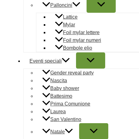
Palloncini
Batteria Stel
Lattice
Mylar
29,99
€
AGGIU
Foil mylar lettere
Foil mylar numeri
Candeline
Bombole elio
Candela Pir
Eventi speciali
4,99
€
AGGIUN
Gender reveal party
Nascita
Calcio
Baby shower
Battesimo
Fumogeno Fo
Prima Comunione
Laurea
4,99
€
AGGIUN
San Valentino
Natale