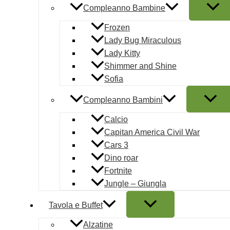
Compleanno Bambine
Frozen
Lady Bug Miraculous
Lady Kitty
Shimmer and Shine
Sofia
Compleanno Bambini
Calcio
Capitan America Civil War
Cars 3
Dino roar
Fortnite
Jungle – Giungla
Tavola e Buffet
Alzatine