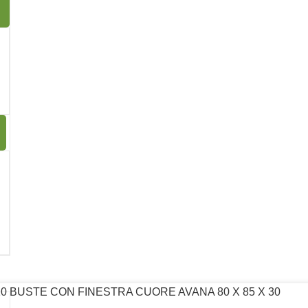
 Finestra Avana 130 x 90 x 45 mm
13
10 BUSTE CON FINESTRA CUORE AVANA 80 X 85 X 30