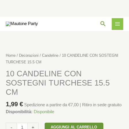
SOSTEGNI
TURCHESE
15.5
Vai
CM
Cerca
al
quantità
contenuto
10
CANDELINE
CON
Home
/
Decorazioni
/
Candeline
/ 10 CANDELINE CON SOSTEGNI
SOSTEGNI
TURCHESE 15.5 CM
TURCHESE
10 CANDELINE CON
15.5
CM
SOSTEGNI TURCHESE 15.5
quantità
CM
1,99
€
Spedizione a partire da €7,00 | Ritiro in sede gratuito
Disponibilità:
Disponibile
AGGIUNGI AL CARRELLO
-
+