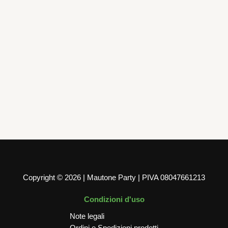
Candeline
Candelina Bio Glitter Oro N 6 9.5 cm
3,00
€
AGGIUNGI AL CARRELLO
Copyright © 2026 | Mautone Party | PIVA 08047661213
Condizioni d'uso
Note legali