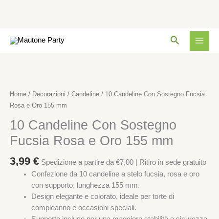
Sostegno
Fucsia
Rosa
Vai
e
Cerca
al
Oro
contenuto
155
10
mm
Candeline
quantità
Con
Home
/
Decorazioni
/
Candeline
/ 10 Candeline Con Sostegno Fucsia
Sostegno
Rosa e Oro 155 mm
Fucsia
10 Candeline Con Sostegno
Rosa
e
Fucsia Rosa e Oro 155 mm
Oro
155
3,99
€
Spedizione a partire da €7,00 | Ritiro in sede gratuito
mm
Confezione da 10 candeline a stelo fucsia, rosa e oro
quantità
con supporto, lunghezza 155 mm.
Design elegante e colorato, ideale per torte di
compleanno e occasioni speciali.