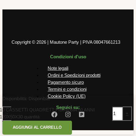
6,00
€
AGGIUNGI AL CARRELLO
Copyright © 2026 | Mautone Party | PIVA 08047661213
Condizioni d'uso
Note legali
Ordini e Spedizioni prodotti
Pagamento sicuro
Termini e condizioni
Cookie Policy (UE)
Disponibilità:
Disponibile
Seguici su:
10 CASSETTI QUADRETT FIBRA BIA 50 ANNI
-
+
120X50X30 quantità
AGGIUNGI AL CARRELLO