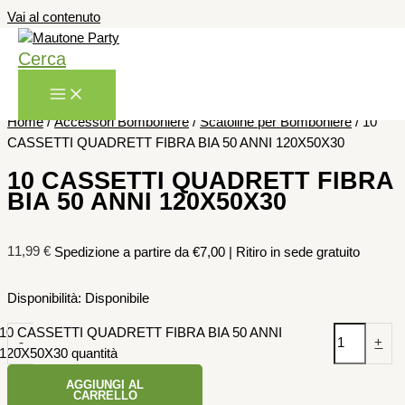
Vai al contenuto
Cerca
Home
/
Accessori Bomboniere
/
Scatoline per Bomboniere
/ 10
CASSETTI QUADRETT FIBRA BIA 50 ANNI 120X50X30
10 CASSETTI QUADRETT FIBRA
BIA 50 ANNI 120X50X30
11,99
€
Spedizione a partire da €7,00 | Ritiro in sede gratuito
Disponibilità:
Disponibile
10 CASSETTI QUADRETT FIBRA BIA 50 ANNI
-
+
120X50X30 quantità
AGGIUNGI AL
CARRELLO