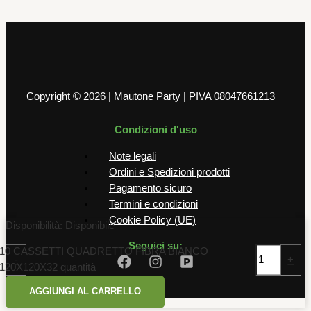
6,00
€
AGGIUNGI AL CARRELLO
Copyright © 2026 | Mautone Party | PIVA 08047661213
Condizioni d'uso
Note legali
Ordini e Spedizioni prodotti
Pagamento sicuro
Termini e condizioni
Cookie Policy (UE)
Disponibilità:
Disponibile
Seguici su:
10 CASSETTI QUADRETTO FIBRA BIANCO
-
+
120X120X32 quantità
AGGIUNGI AL CARRELLO