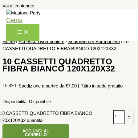
Vai al contenuto
Cerca
Home
/
Accessori Bomboniere
/
Scatoline per Bomboniere
/ 10
CASSETTI QUADRETTO FIBRA BIANCO 120X120X32
10 CASSETTI QUADRETTO
FIBRA BIANCO 120X120X32
15,99
€
Spedizione a partire da €7,00 | Ritiro in sede gratuito
Disponibilità:
Disponibile
10 CASSETTI QUADRETTO FIBRA BIANCO
-
+
120X120X32 quantità
AGGIUNGI AL
CARRELLO