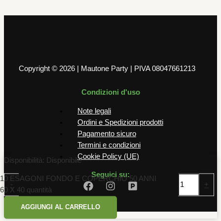
6,00
€
AGGIUNGI AL CARRELLO
Copyright © 2026 | Mautone Party | PIVA 08047661213
Condizioni d'uso
Note legali
Ordini e Spedizioni prodotti
Pagamento sicuro
Termini e condizioni
Cookie Policy (UE)
Disponibilità:
Disponibile
Seguici su:
10 ESAGONI FONDO E COPERCHIO 50 ANNI
-
+
60 X 40 quantità
AGGIUNGI AL CARRELLO