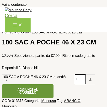
Vai al contenuto
Cerca
Home
/
Monouso
/ 100 SAC A POCHE 46 X 23 CM
100 SAC A POCHE 46 X 23 CM
10,50
€
Spedizione a partire da €7,00 | Ritiro in sede gratuito
Disponibilità:
Disponibile
100 SAC A POCHE 46 X 23 CM quantità
-
+
AGGIUNGI AL
CARRELLO
COD:
013313
Categoria:
Monouso
Tag:
ARANCIO
Monouso