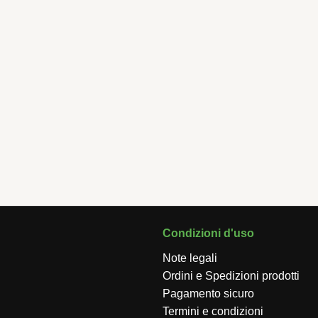
 Kristal
Finger food Kristal
te Smart Trasparenti 25 cc
25 Small Plate Trasparenti 45
65 mm
UNGI AL CARRELLO
3,00
€
AGGIUNGI AL CARRELLO
Condizioni d'uso
Note legali
Ordini e Spedizioni prodotti
Pagamento sicuro
Termini e condizioni