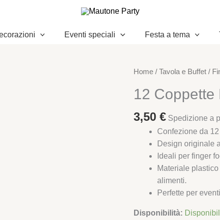
ecorazioni
Eventi speciali
Festa a tema
12
Home
/
Tavola e Buffet
/
Fi
Coppette
12 Coppette 
Pagoda
Trasparenti
3,50
€
Spedizione a pa
200
Confezione da 12 
cc
Design originale a
quantità
Ideali per finger 
Materiale plastico 
alimenti.
Perfette per event
Disponibilità:
Disponibi