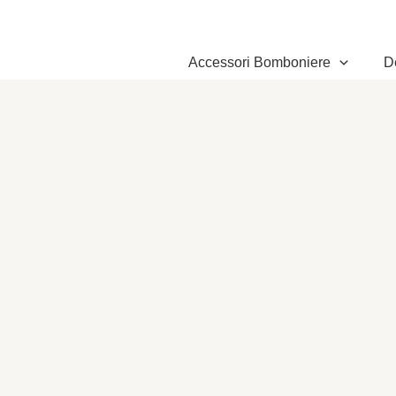
Vai
al
contenuto
Accessori Bomboniere
D