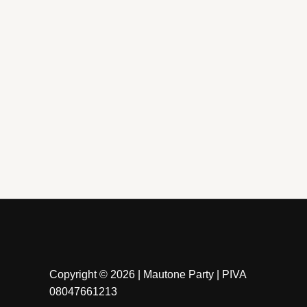
Finger food Kristal
Finger food
25 Coppette Tulip Trasparenti 70 cc
50 Coppet
4,99
€
7,50
€
AGGIUNGI AL CARRELLO
AGGI
Copyright © 2026 | Mautone Party | PIVA
08047661213