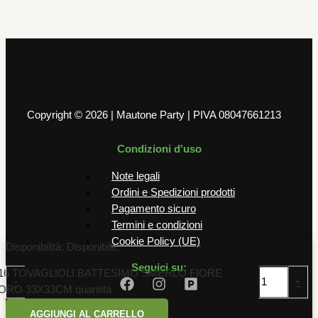
5,50
€
AGGIUNGI AL CARRELLO
Copyright © 2026 | Mautone Party | PIVA 08047661213
Condizioni d'uso
Note legali
Ordini e Spedizioni prodotti
Pagamento sicuro
Termini e condizioni
Cookie Policy (UE)
Disponibilità:
Disponibile
Seguici su:
16 TOVAGLIOLI BATTESIMO SMERLO FIORE
-
+
ORO 33X33CM quantità
AGGIUNGI AL CARRELLO