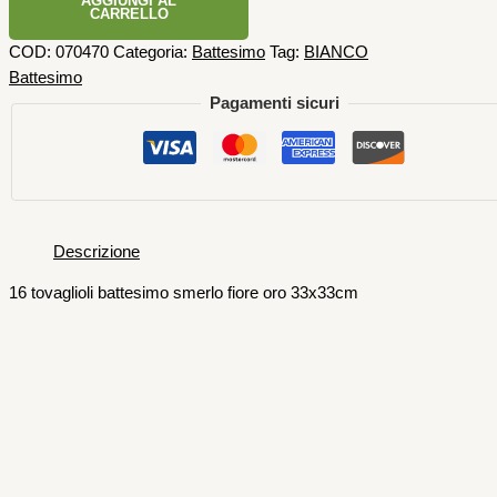
AGGIUNGI AL
CARRELLO
COD:
070470
Categoria:
Battesimo
Tag:
BIANCO
Battesimo
Pagamenti sicuri
Descrizione
16 tovaglioli battesimo smerlo fiore oro 33x33cm
Piatti e Bicchieri
8 Piatti Bianchi Con Corona Oro 20
cm