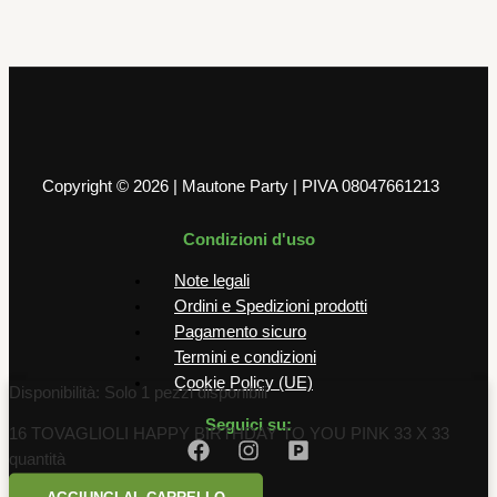
4,99
€
AGGIUNGI AL CARRELLO
Copyright © 2026 | Mautone Party | PIVA 08047661213
Condizioni d'uso
Note legali
Ordini e Spedizioni prodotti
Pagamento sicuro
Termini e condizioni
Cookie Policy (UE)
Disponibilità:
Solo 1 pezzi disponibili
Seguici su:
16 TOVAGLIOLI HAPPY BIRTHDAY TO YOU PINK 33 X 33
quantità