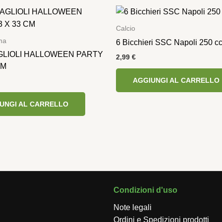
Calcio
ma
6 Bicchieri SSC Napoli 250 c
GLIOLI HALLOWEEN PARTY
2,99
€
CM
AGGIUNGI AL CARRELLO
UNGI AL CARRELLO
Condizioni d'uso
Note legali
Ordini e Spedizioni prodotti