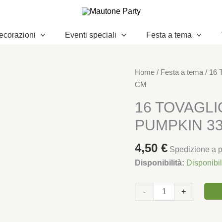
ecorazioni
Eventi speciali
Festa a tema
16
Home
/
Festa a tema
/ 16
TOVAGLIOLI
CM
SAGOMA
16 TOVAGL
HALLOWEEN
PUMPKIN 3
PUMPKIN
33X33
4,50
€
CM
Spedizione a pa
quantità
Disponibilità:
Disponibi
-
+