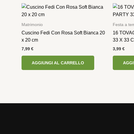
Matrimonio
Festa a te
Cuscino Fedi Con Rosa Soft Bianca 20
16 TOVA
x 20 cm
33 X 33 
7,99
€
3,99
€
AGGIUNGI AL CARRELLO
AGGI