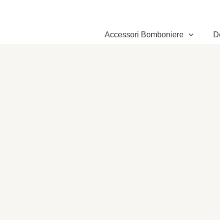
Vai
al
contenuto
Accessori Bomboniere
D