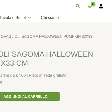
HALLOWEEN
Cerca
PUMPKIN
33X33
Tavola e Buffet
Chi siamo
CM
quantità
 TOVAGLIOLI SAGOMA HALLOWEEN PUMPKIN 33X33
IOLI SAGOMA HALLOWEEN
3X33 CM
rtire da €7,00 | Ritiro in sede gratuito
le
AGGIUNGI AL CARRELLO