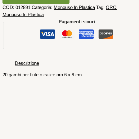
COD:
012891
Categoria:
Monouso In Plastica
Tag:
ORO
Monouso In Plastica
Pagamenti sicuri
Descrizione
20 gambi per flute o calice oro 6 x 9 cm
Piatti e Bicchieri
20 CALICI FLUTE TRASPARENTI 20
CC