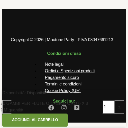
3,99
€
AGGIUNGI AL CARRELLO
Copyright © 2026 | Mautone Party | PIVA 08047661213
Condizioni d'uso
Note legali
Ordini e Spedizioni prodotti
Pagamento sicuro
Termini e condizioni
Cookie Policy (UE)
Disponibilità:
Disponibile
Seguici su:
20 GAMBI PER FLUTE O CALICE ORO 6 X 9
-
+
CM quantità
AGGIUNGI AL CARRELLO