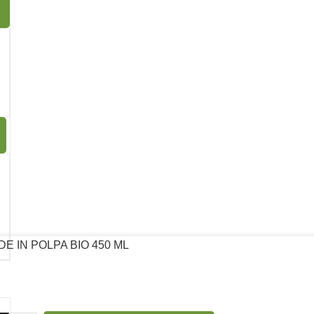
ML
13
E IN POLPA BIO 450 ML
Seguici su: