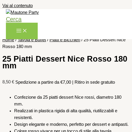
Vai al contenuto
Cerca
Home
/
Tavola e Buffet
/
Piatti e Bicchieri
/ 25 Piatti Dessert Nice
Rosso 180 mm
25 Piatti Dessert Nice Rosso 180
mm
8,50
€
Spedizione a partire da €7,00 | Ritiro in sede gratuito
Confezione da 25 piatti dessert Nice rossi, diametro 180
mm.
Realizzati in plastica rigida di alta qualità, riutilizzabili e
resistenti.
Design elegante e moderno, perfetto per dessert e antipasti.
Colore rosso vivace per un tocco di stile alla tavola.