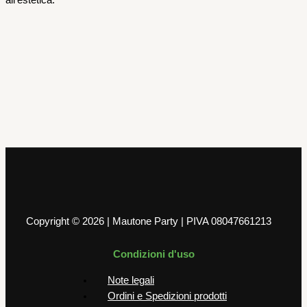
all’estetica.
Coordinati tavola
Kit 10 Piatti In Carta Rossi 18 cm
1,50
€
AGGIUNGI AL CARRELLO
Copyright © 2026 | Mautone Party | PIVA 08047661213
Condizioni d'uso
Note legali
Ordini e Spedizioni prodotti