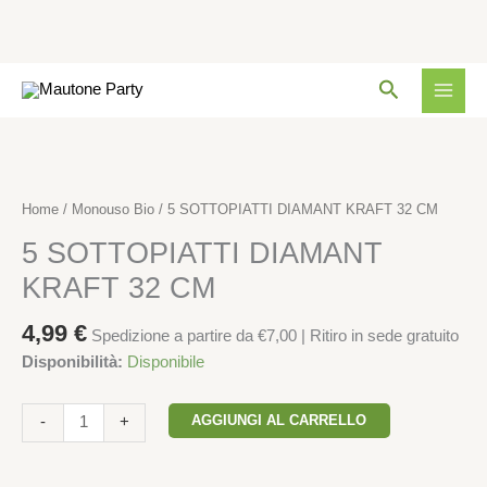
KRAFT
32
CM
Vai
quantità
Cerca
al
contenuto
5
SOTTOPIATTI
DIAMANT
Home
/
Monouso Bio
/ 5 SOTTOPIATTI DIAMANT KRAFT 32 CM
KRAFT
5 SOTTOPIATTI DIAMANT
32
CM
KRAFT 32 CM
quantità
4,99
€
Spedizione a partire da €7,00 | Ritiro in sede gratuito
Disponibilità:
Disponibile
AGGIUNGI AL CARRELLO
-
+