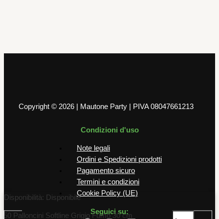
50 Palloncini Softline Terracotta 30
cm
6,00
€
AGGIUNGI AL CARRELLO
Copyright © 2026 | Mautone Party | PIVA 08047661213
Condizioni d'uso
Note legali
Ordini e Spedizioni prodotti
Pagamento sicuro
Termini e condizioni
Cookie Policy (UE)
Disponibilità:
Disponibile
Seguici su:
50 Palloncini Softline Grigio Fumo 30 cm