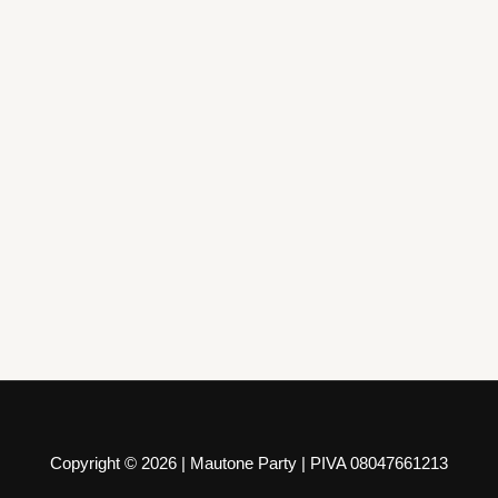
Piatti e Bicchieri
6 Calici Oro 23 cl
9,99
€
AGGIUNGI AL CARRELLO
Copyright © 2026 | Mautone Party | PIVA 08047661213