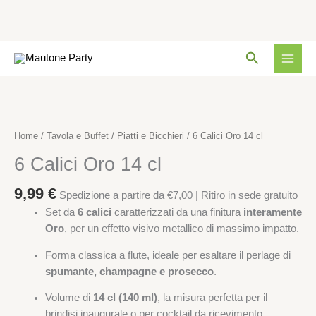
14
cl
quantità
Vai
Cerca
al
contenuto
6
Calici
Oro
Home
/
Tavola e Buffet
/
Piatti e Bicchieri
/ 6 Calici Oro 14 cl
14
6 Calici Oro 14 cl
cl
quantità
9,99
€
Spedizione a partire da €7,00 | Ritiro in sede gratuito
Set da
6 calici
caratterizzati da una finitura
interamente
Oro
, per un effetto visivo metallico di massimo impatto.
Forma classica a flute, ideale per esaltare il perlage di
spumante, champagne e prosecco
.
Volume di
14 cl (140 ml)
, la misura perfetta per il
brindisi inaugurale o per cocktail da ricevimento.