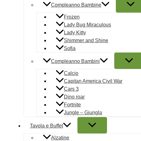
Compleanno Bambine
Frozen
Lady Bug Miraculous
Lady Kitty
Shimmer and Shine
Sofia
Compleanno Bambini
Calcio
Capitan America Civil War
Cars 3
Dino roar
Fortnite
Jungle – Giungla
Tavola e Buffet
Alzatine