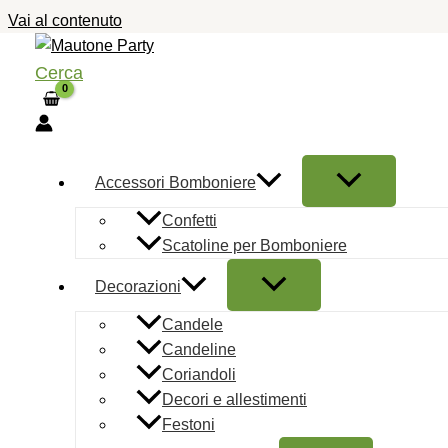
Vai al contenuto
Cerca
Home
/
Natale
/
Candele
Natalizie
/ 6 CANDELE
Accessori Bomboniere
CONICHE ORO
Confetti
6 CANDELE
Scatoline per Bomboniere
CONICHE ORO
Decorazioni
7,99
€
Spedizione a partire da
Candele
Candeline
€7,00 | Ritiro in sede gratuito
Coriandoli
Decori e allestimenti
Disponibilità:
Solo 1 pezzi
Festoni
disponibili