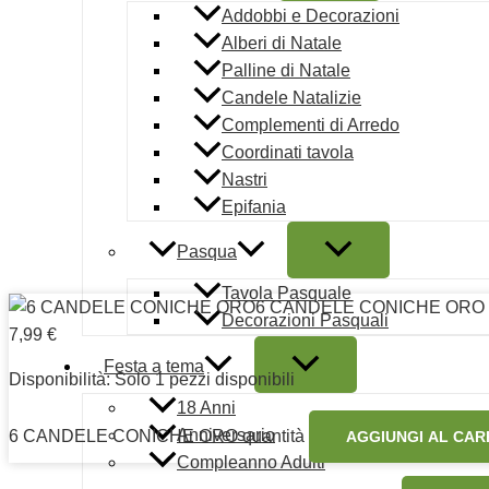
Addobbi e Decorazioni
Alberi di Natale
Palline di Natale
Candele Natalizie
Complementi di Arredo
Copyright © 2026 | Mautone Party | PIVA 080476612
Coordinati tavola
Nastri
Condizioni d'uso
Epifania
Note legali
Pasqua
Ordini e Spedizioni prodotti
Tavola Pasquale
Pagamento sicuro
6 CANDELE CONICHE ORO
Decorazioni Pasquali
Termini e condizioni
7,99
€
Cookie Policy (UE)
Festa a tema
Disponibilità:
Solo 1 pezzi disponibili
18 Anni
Anniversario
6 CANDELE CONICHE ORO quantità
AGGIUNGI AL CA
Compleanno Adulti