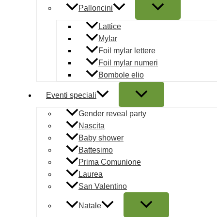
Palloncini
6 CANDELE CONICHE ORO
quantità
Lattice
Mylar
AGGIUNGI
AL
Foil mylar lettere
CARRELLO
Foil mylar numeri
COD:
070495
Categoria:
Bombole elio
Candele Natalizie
Tag:
ORO
Eventi speciali
Candele Natalizie
Pagamenti sicuri
Gender reveal party
Nascita
Baby shower
Battesimo
Prima Comunione
Laurea
San Valentino
Descrizione
Natale
6 candele coniche oro