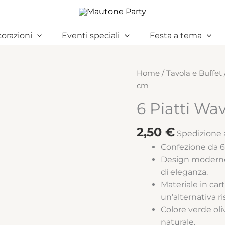
orazioni
Eventi speciali
Festa a tema
6
Home
/
Tavola e Buffet
Piatti
cm
Wavy
6 Piatti Wa
Olive
Green
2,50
€
Spedizione a
20
Confezione da 6
cm
Design moderno 
quantità
di eleganza.
Materiale in car
un’alternativa r
Colore verde oli
naturale.