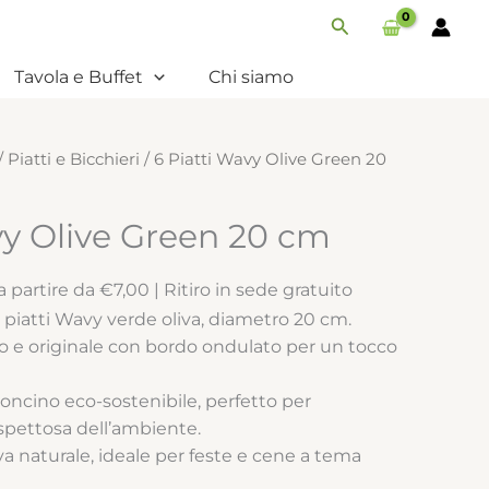
Olive
Cerca
Green
20
Tavola e Buffet
Chi siamo
cm
quantità
/
Piatti e Bicchieri
/ 6 Piatti Wavy Olive Green 20
vy Olive Green 20 cm
 partire da €7,00 | Ritiro in sede gratuito
 piatti Wavy verde oliva, diametro 20 cm.
e originale con bordo ondulato per un tocco
toncino eco-sostenibile, perfetto per
ispettosa dell’ambiente.
va naturale, ideale per feste e cene a tema