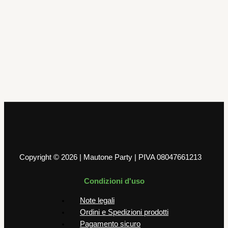
Tovaglie e Tovaglioli
16 Tovaglioli Petite Fleur 33 x 33 cm
4,00
€
AGGIUNGI AL CARRELLO
Copyright © 2026 | Mautone Party | PIVA 08047661213
Condizioni d'uso
Note legali
Ordini e Spedizioni prodotti
Pagamento sicuro