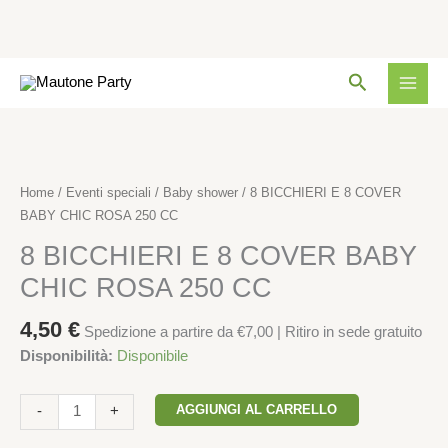
8
COVER
BABY
Vai
CHIC
Cerca
al
ROSA
contenuto
250
8
CC
BICCHIERI
quantità
E
Home
/
Eventi speciali
/
Baby shower
/ 8 BICCHIERI E 8 COVER
8
BABY CHIC ROSA 250 CC
COVER
8 BICCHIERI E 8 COVER BABY
BABY
CHIC
CHIC ROSA 250 CC
ROSA
250
4,50
€
Spedizione a partire da €7,00 | Ritiro in sede gratuito
CC
Disponibilità:
Disponibile
quantità
AGGIUNGI AL CARRELLO
-
+