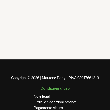
Eventi speciali
16 Tovaglioli Con Smerlo Chic Rosa 33 x 33 cm
4,50
€
AGGIUNGI AL CARRELLO
Copyright © 2026 | Mautone Party | PIVA 08047661213
Condizioni d'uso
Note legali
Ordini e Spedizioni prodotti
Pagamento sicuro