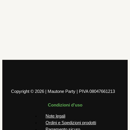
Trolls
8 Piatti Trolls 23 cm
3,50
€
AGGIUNGI AL CARRELLO
Copyright © 2026 | Mautone Party | PIVA 08047661213
Condizioni d'uso
Note legali
Ordini e Spedizioni prodotti
Pagamento sicuro