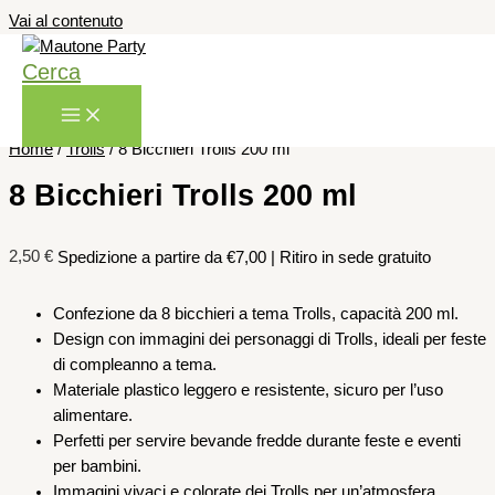
Vai al contenuto
Cerca
Home
/
Trolls
/ 8 Bicchieri Trolls 200 ml
8 Bicchieri Trolls 200 ml
2,50
€
Spedizione a partire da €7,00 | Ritiro in sede gratuito
Confezione da 8 bicchieri a tema Trolls, capacità 200 ml.
Design con immagini dei personaggi di Trolls, ideali per feste
di compleanno a tema.
Materiale plastico leggero e resistente, sicuro per l’uso
alimentare.
Perfetti per servire bevande fredde durante feste e eventi
per bambini.
Immagini vivaci e colorate dei Trolls per un’atmosfera