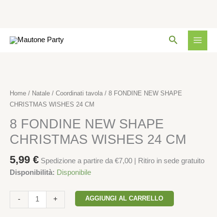
SHAPE
CHRISTMAS
WISHES
Vai
24
Cerca
al
CM
contenuto
quantità
8
FONDINE
NEW
Home
/
Natale
/
Coordinati tavola
/ 8 FONDINE NEW SHAPE
SHAPE
CHRISTMAS WISHES 24 CM
CHRISTMAS
8 FONDINE NEW SHAPE
WISHES
24
CHRISTMAS WISHES 24 CM
CM
quantità
5,99
€
Spedizione a partire da €7,00 | Ritiro in sede gratuito
Disponibilità:
Disponibile
AGGIUNGI AL CARRELLO
-
+