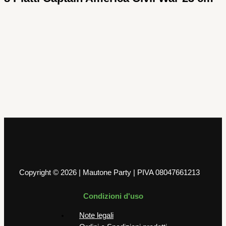
Capitan America Civil War
Festone Buon Compleanno Avengers
Civil War 2 mt
5,00
€
AGGIUNGI AL CARRELLO
Copyright © 2026 | Mautone Party | PIVA 08047661213
Condizioni d'uso
Note legali