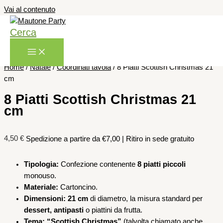
Vai al contenuto
Cerca
Home
/
Natale
/
Coordinati tavola
/ 8 Piatti Scottish Christmas 21
cm
8 Piatti Scottish Christmas 21
cm
4,50
€
Spedizione a partire da €7,00 | Ritiro in sede gratuito
Tipologia:
Confezione contenente
8 piatti piccoli
monouso.
Materiale:
Cartoncino.
Dimensioni:
21 cm
di diametro, la misura standard per
dessert, antipasti
o piattini da frutta.
Tema:
“Scottish Christmas”
(talvolta chiamato anche