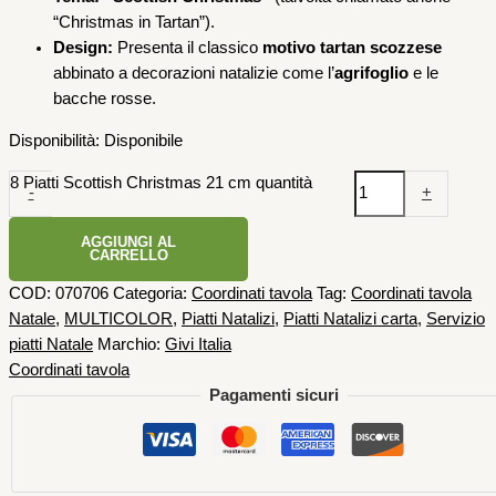
“Christmas in Tartan”).
Design:
Presenta il classico
motivo tartan scozzese
abbinato a decorazioni natalizie come l’
agrifoglio
e le
bacche rosse.
Disponibilità:
Disponibile
8 Piatti Scottish Christmas 21 cm quantità
-
+
AGGIUNGI AL
CARRELLO
COD:
070706
Categoria:
Coordinati tavola
Tag:
Coordinati tavola
Natale
,
MULTICOLOR
,
Piatti Natalizi
,
Piatti Natalizi carta
,
Servizio
piatti Natale
Marchio:
Givi Italia
Coordinati tavola
Pagamenti sicuri