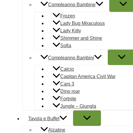
Compleanno Bambine
Frozen
Lady Bug Miraculous
Lady Kitty
Shimmer and Shine
Sofia
Compleanno Bambini
Calcio
Capitan America Civil War
Cars 3
Dino roar
Fortnite
Jungle – Giungla
Tavola e Buffet
Alzatine