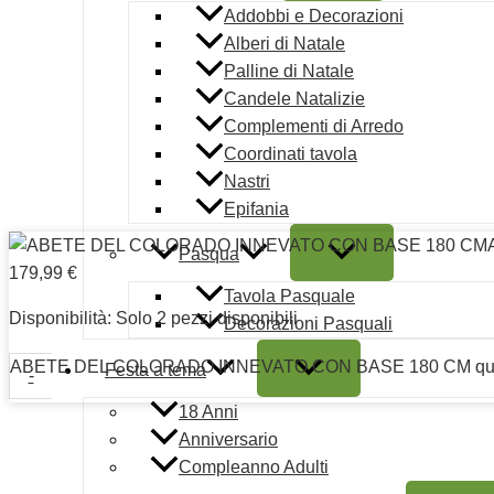
Addobbi e Decorazioni
Alberi di Natale
Palline di Natale
Copyright © 2026 | Mautone Party | PIVA 080476612
Candele Natalizie
Complementi di Arredo
Condizioni d'uso
Coordinati tavola
Note legali
Nastri
Ordini e Spedizioni prodotti
Epifania
Pagamento sicuro
Pasqua
Termini e condizioni
179,99
€
Cookie Policy (UE)
Tavola Pasquale
Disponibilità:
Solo 2 pezzi disponibili
Decorazioni Pasquali
ABETE DEL COLORADO INNEVATO CON BASE 180 CM qua
Festa a tema
-
18 Anni
Anniversario
Compleanno Adulti