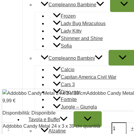
Compleanno Bambine
Aggiungi questa caramella di lusso alla tua collezione per un
Frozen
Lady Bug Miraculous
Lady Kitty
Shimmer and Shine
Sofia
Copyright © 2026 | Mautone Party | PIVA 080476612
Compleanno Bambini
Condizioni d'uso
Calcio
Note legali
Capitan America Civil War
Ordini e Spedizioni prodotti
Cars 3
Pagamento sicuro
Dino roar
Addobbo Candy Metal 
Termini e condizioni
Fortnite
9,99
€
Cookie Policy (UE)
Jungle – Giungla
Disponibilità:
Disponibile
Tavola e Buffet
Addobbo Candy Metal 24 x 3 x 39 cm quantità
-
+
Alzatine