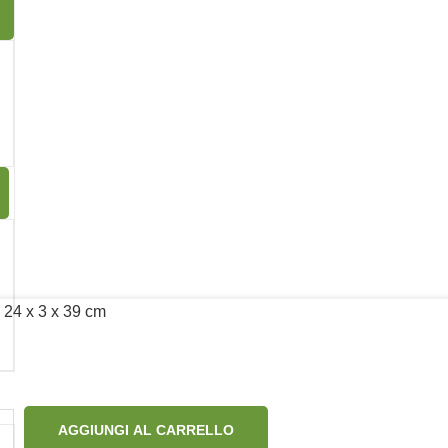
 Natale
scenografico, divertente ed elegantemente brillante
.
13
24 x 3 x 39 cm
Seguici su:
AGGIUNGI AL CARRELLO