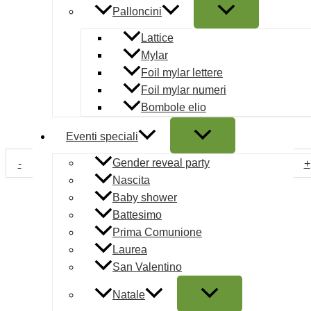
di grandi dimensioni o come decorazione di vetrine e ing
Palloncini
Effetto
Metal
(metallizzato, lucido o a specchio) che ampli
Lattice
brillantezza, rendendo la caramella un elemento di lusso
Mylar
Foil mylar lettere
Perfetto per il tema
“Candy Christmas”
o
“Gingerbrea
Foil mylar numeri
aggiungendo un tocco di eleganza insolita.
Bombole elio
Disponibilità:
Disponibile
Eventi speciali
Addobbo Candy Metal 24 x 3 x 39 cm quantità
Gender reveal party
-
+
Nascita
AGGIUNGI AL CARRELLO
Baby shower
Battesimo
COD:
070913
Categoria:
Addobbi e Decorazioni
Tag:
Decorazi
Prima Comunione
decori
,
decoro metal
,
MULTICOLOR
Marchio:
Silani Srl
Laurea
Addobbi e Decorazioni
San Valentino
Pagamenti sicuri
Natale