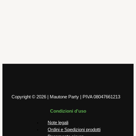
Alzatine
Alzatina 3 piani pois verde mela 35 x
26 x 21 cm
5,99
€
AGGIUNGI AL CARRELLO
Copyright © 2026 | Mautone Party | PIVA 08047661213
Condizioni d'uso
Note legali
Ordini e Spedizioni prodotti