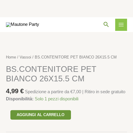
26X15.5
CM
quantità
Vai
Cerca
al
contenuto
BS.CONTENITORE
PET
BIANCO
Home
/
Vassoi
/ BS.CONTENITORE PET BIANCO 26X15.5 CM
26X15.5
BS.CONTENITORE PET
CM
quantità
BIANCO 26X15.5 CM
4,99
€
Spedizione a partire da €7,00 | Ritiro in sede gratuito
Disponibilità:
Solo 1 pezzi disponibili
AGGIUNGI AL CARRELLO