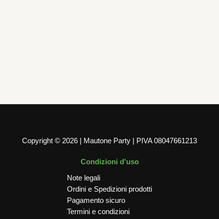
6 Piatti Rettangolari Nice Bianco 345 x 230 mm
5,99
€
AGGIUNGI AL CARRELLO
Copyright © 2026 | Mautone Party | PIVA 08047661213
Condizioni d'uso
Note legali
Ordini e Spedizioni prodotti
Pagamento sicuro
Termini e condizioni