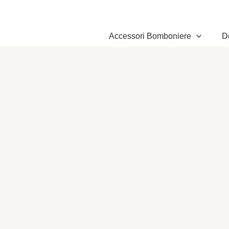
Vai
al
contenuto
Accessori Bomboniere
D