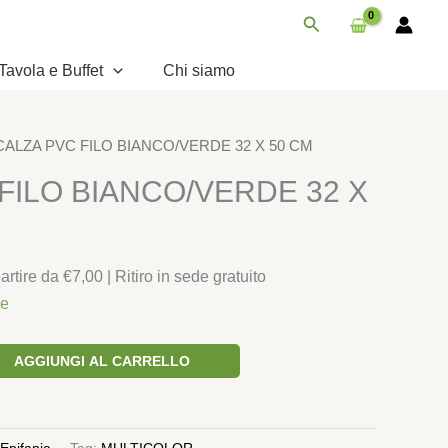
BIANCO/VERDE
Cerca
32
X
Tavola e Buffet
Chi siamo
50
CM
quantità
CALZA PVC FILO BIANCO/VERDE 32 X 50 CM
FILO BIANCO/VERDE 32 X
rtire da €7,00 | Ritiro in sede gratuito
le
AGGIUNGI AL CARRELLO