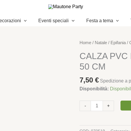
ecorazioni
Eventi speciali
Festa a tema
CALZA
Home
/
Natale
/
Epifania
/ 
PVC
CALZA PVC 
FILO
50 CM
BIANCO/VERDE
32
7,50
€
X
Spedizione a pa
50
Disponibilità:
Disponibi
CM
quantità
-
+