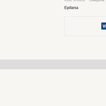
COD:
070519
Categoria:
Epifania