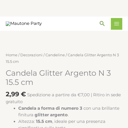
N
3
15.5
Vai
cm
Cerca
al
quantità
contenuto
Candela
Glitter
Argento
Home
/
Decorazioni
/
Candeline
/ Candela Glitter Argento N 3
N
15.5 cm
3
Candela Glitter Argento N 3
15.5
cm
15.5 cm
quantità
2,99
€
Spedizione a partire da €7,00 | Ritiro in sede
gratuito
Candela a forma di numero 3
con una brillante
finitura
glitter argento
.
Altezza:
15.5 cm
, ideale per una presenza