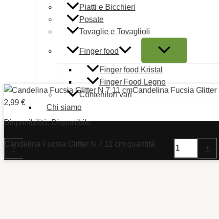
Piatti e Bicchieri
Posate
Copyright © 2026 | Mautone Party | PIVA 080476612
Tovaglie e Tovaglioli
Condizioni d'uso
Finger food
Note legali
Finger food Kristal
Ordini e Spedizioni prodotti
Finger Food Legno
Pagamento sicuro
Candelina Fucsia Glitter
Contenitori vari
Termini e condizioni
2,99
€
Chi siamo
Cookie Policy (UE)
Disponibilità:
Disponibile
Candelina Fucsia Glitter N 7 11 cm quantità
-
+