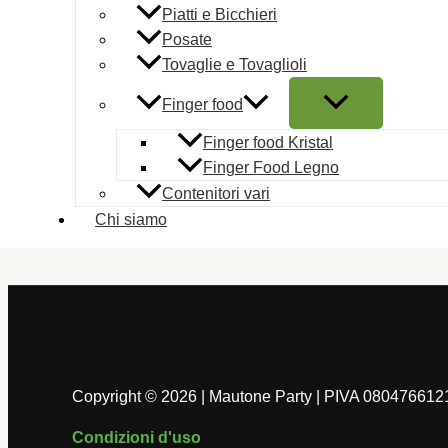
Piatti e Bicchieri
Laurea
Posate
Tovaglie e Tovaglioli
Sparacoriandoli La Mia Laurea 40 
Finger food
3,50
€
AGGIUNGI AL CARRELLO
Finger food Kristal
Laurea
Finger Food Legno
Contenitori vari
16 Tovaglioli Sagomati Laurea 33 
Chi siamo
5,00
€
AGGIUNGI AL CARRELLO
Copyright © 2026 | Mautone Party | PIVA 080476612
Condizioni d'uso