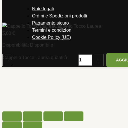
Note legali
Ordini e Spedizioni prodotti
Pagamento sicuro
Cappello Tocco Laurea
Termini e condizioni
5,00
€
Cookie Policy (UE)
Disponibilità:
Disponibile
Cappello Tocco Laurea quantità
-
+
AGGI