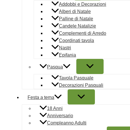
Addobbi e Decorazioni
Party
Alberi di Natale
Laurea
Palline di Natale
Pagamenti sicuri
Candele Natalizie
Complementi di Arredo
Coordinati tavola
Nastri
Epifania
Descrizione
Pasqua
Cappello Tocco Laurea
Tavola Pasquale
Decorazioni Pasquali
Il momento della proclamazione è il culmine di anni di sacrif
iconico che non può assolutamente mancare sulla testa di ogni
Festa a tema
accademico dona un tocco di solennità e tradizione al giorno pi
18 Anni
La struttura del cappello è studiata per offrire il massimo del co
Anniversario
festeggiamenti più dinamici con amici e parenti. Il tessuto ne
Compleanno Adulti
dinamico perfetto per gli scatti fotografici e i video ricordo. L