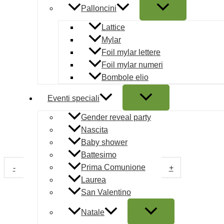
Palloncini
Materiali leggeri e resistenti:
Realizzato in tessuto di qu
Lattice
mantiene la piega rigida della corona senza appesantire l
Mylar
festeggiamenti.
Foil mylar lettere
Dettaglio nappa in movimento:
Completo di una nappa
Foil mylar numeri
fluida, ideale per il tradizionale rito del “lancio del tocco”
Bombole elio
Perfetto per foto ricordo:
L’accessorio fotografico indi
Eventi speciali
immortalare il giorno della laurea, perfetto da abbinare a 
Gender reveal party
rossi e coroncine d’alloro.
Nascita
Baby shower
Disponibilità:
Disponibile
Battesimo
Cappello Tocco Laurea quantità
Prima Comunione
-
+
Laurea
AGGIUNGI AL CARRELLO
San Valentino
COD:
014714
Categoria:
Laurea
Tag:
accessori laurea
,
articol
Natale
laurea
,
cappello laurea
,
MULTICOLOR
,
tocco universitario
Ma