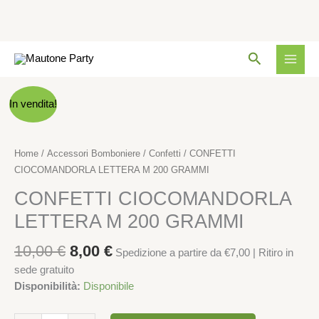
M
200
GRAMMI
Vai
quantità
Cerca
al
contenuto
Il
Il
CONFETTI
In vendita!
prezzo
prezzo
CIOCOMANDORLA
originale
attuale
LETTERA
era:
è:
M
Home
/
Accessori Bomboniere
/
Confetti
/ CONFETTI
10,00 €.
8,00 €.
200
CIOCOMANDORLA LETTERA M 200 GRAMMI
GRAMMI
CONFETTI CIOCOMANDORLA
quantità
LETTERA M 200 GRAMMI
10,00
€
8,00
€
Spedizione a partire da €7,00 | Ritiro in
sede gratuito
Disponibilità:
Disponibile