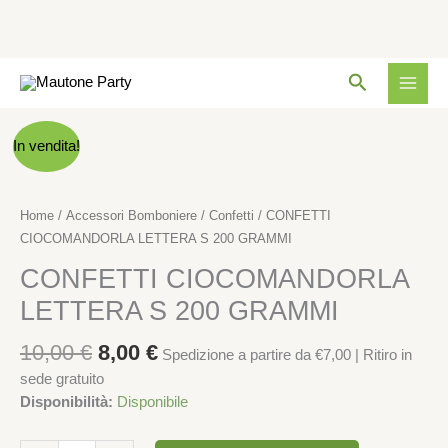
S
200
GRAMMI
Vai
quantità
Cerca
al
contenuto
Il
Il
CONFETTI
In vendita!
prezzo
prezzo
CIOCOMANDORLA
originale
attuale
LETTERA
era:
è:
S
Home
/
Accessori Bomboniere
/
Confetti
/ CONFETTI
10,00 €.
8,00 €.
200
CIOCOMANDORLA LETTERA S 200 GRAMMI
GRAMMI
CONFETTI CIOCOMANDORLA
quantità
LETTERA S 200 GRAMMI
10,00
€
8,00
€
Spedizione a partire da €7,00 | Ritiro in
sede gratuito
Disponibilità:
Disponibile