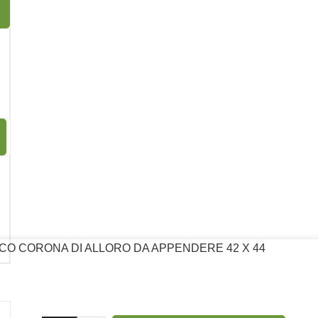
0 x 90 x 385 mm
13
CO CORONA DI ALLORO DA APPENDERE 42 X 44
Seguici su: