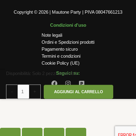
Copyright © 2026 | Mautone Party | PIVA 08047661213
Condizioni d'uso
Note legali
Ordini e Spedizioni prodotti
Pagamento sicuro
Termini e condizioni
Cookie Policy (UE)
MAZZO
Seguici su:
Disponibilità:
Solo 2 pezzi disponibili
FELCE
ORO
-
+
AGGIUNGI AL CARRELLO
GLITTER
DIAMETRO
750
MM
quantità