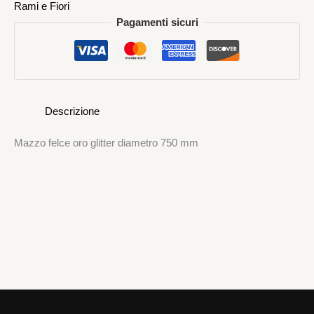
Rami e Fiori
Pagamenti sicuri
Descrizione
Mazzo felce oro glitter diametro 750 mm
Rami e Fiori
MAZZO FELCE ORO GLITTER DIAMETRO 550 MM
10,00
€
AGGIUNGI AL CARRELLO