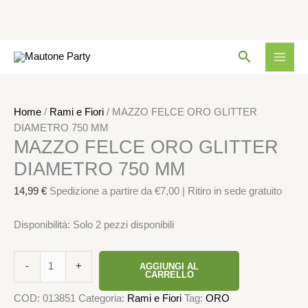
Vai
MAZZO
Cerca
al
FELCE
contenuto
ORO
GLITTER
DIAMETRO
Home
/
Rami e Fiori
/ MAZZO FELCE ORO GLITTER
750
DIAMETRO 750 MM
MAZZO FELCE ORO GLITTER
MM
quantità
DIAMETRO 750 MM
14,99
€
Spedizione a partire da €7,00 | Ritiro in sede gratuito
Disponibilità:
Solo 2 pezzi disponibili
-
+
AGGIUNGI AL
CARRELLO
COD:
013851
Categoria:
Rami e Fiori
Tag:
ORO