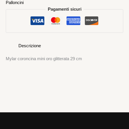
Palloncini
Pagamenti sicuri
Descrizione
Mylar coroncina mini oro glitterata 29 cm
Mylar
Pallone Mylar Happy Birthday Oro 45 cm
4,00
€
AGGIUNGI AL CARRELLO