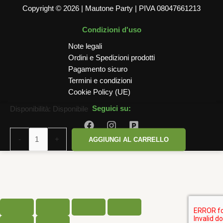
Copyright © 2026 | Mautone Party | PIVA 08047661213
Condizioni d'uso
Note legali
Ordini e Spedizioni prodotti
Pagamento sicuro
Termini e condizioni
Cookie Policy (UE)
MYLAR
Seguici su:
Disponibilità:
Disponibile
CORONCINA
MINI
-
+
AGGIUNGI AL CARRELLO
ORO
GLITTERATA
29
CM
quantità