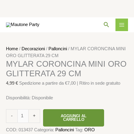
Vai
MYLAR
Cerca
al
CORONCINA
contenuto
MINI
ORO
GLITTERATA
Home
/
Decorazioni
/
Palloncini
/ MYLAR CORONCINA MINI
29
ORO GLITTERATA 29 CM
MYLAR CORONCINA MINI ORO
CM
quantità
GLITTERATA 29 CM
4,99
€
Spedizione a partire da €7,00 | Ritiro in sede gratuito
Disponibilità:
Disponibile
-
+
AGGIUNGI AL
CARRELLO
COD:
013437
Categoria:
Palloncini
Tag:
ORO