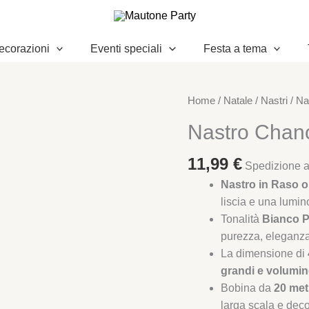
ecorazioni
Eventi speciali
Festa a tema
Nastro
Home
/
Natale
/
Nastri
/ Na
Chance
Nastro Chan
Bianco
40
11,99
€
Spedizione a 
mm
Nastro in Raso o
x
liscia e una lumin
20
Tonalità
Bianco P
mt
purezza, eleganza 
quantità
La dimensione di
grandi e volumin
Bobina da
20 met
larga scala e dec