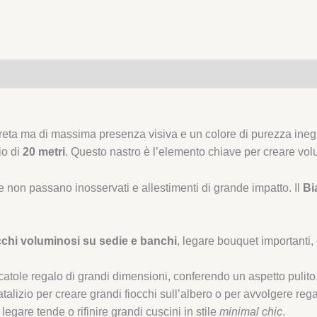
reta ma di massima presenza visiva e un colore di purezza inegu
io di
20 metri
. Questo nastro è l’elemento chiave per creare vol
e non passano inosservati e allestimenti di grande impatto. Il
Bi
cchi voluminosi su sedie e banchi
, legare bouquet importanti,
 scatole regalo di grandi dimensioni, conferendo un aspetto pulito
atalizio per creare grandi fiocchi sull’albero o per avvolgere reg
egare tende o rifinire grandi cuscini in stile
minimal chic
.