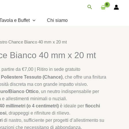
40
Cerca
mm
x
Tavola e Buffet
Chi siamo
20
mt
quantità
stro Chance Bianco 40 mm x 20 mt
ce Bianco 40 mm x 20 mt
partire da €7,00 | Ritiro in sede gratuito
 Poliestere Tessuto (Chance)
, che offre una finitura
osità discreta ma con grande impatto visivo.
uro/Bianco Ottico
, un neutro indispensabile per
e allestimenti minimali o nuziali.
40 millimetri (o 4 centimetri)
è ideale per
fiocchi
osi
, drappeggi e rifiniture di rilievo.
ri
di nastro, sufficiente per progetti d’allestimento su
orazioni che necessitano di abbondanza.