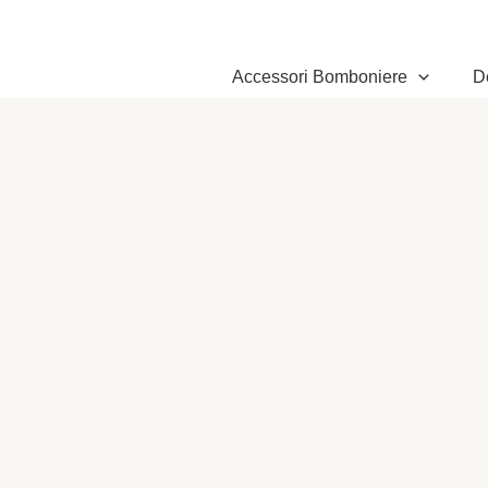
Vai
al
contenuto
Accessori Bomboniere
D