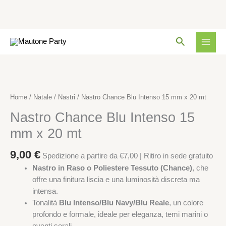
Intenso
15
mm
Vai
x
Cerca
al
20
contenuto
mt
Nastro
quantità
Chance
Blu
Home
/
Natale
/
Nastri
/ Nastro Chance Blu Intenso 15 mm x 20 mt
Intenso
Nastro Chance Blu Intenso 15
15
mm
mm x 20 mt
x
20
9,00
€
Spedizione a partire da €7,00 | Ritiro in sede gratuito
mt
Nastro in Raso o Poliestere Tessuto (Chance)
, che
quantità
offre una finitura liscia e una luminosità discreta ma
intensa.
Tonalità
Blu Intenso/Blu Navy/Blu Reale
, un colore
profondo e formale, ideale per eleganza, temi marini o