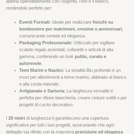
abbina splendidamente con l’argento, l’oro e il bianco,
rendendolo perfetto per:
Eventi Formali:
Ideale per realizzare
fiocchi su
bomboniere per matrimoni, cresime o anniversari
,
comunicando serietà ed eleganza.
Packaging Professionale:
Utilizzalo per sigillare
scatole regalo aziendali, cofanetti o articoli di alta
gamma, conferendo un
look
pulito, curato e
autorevole
.
Temi Marini e Nautici:
La tonalità Blu profondo è un
must
per allestimenti a tema marino, abbinato al bianco
e alla corda naturale.
Artigianato e Sartoria:
La larghezza versatile è
perfetta per rifinire biancheria, creare cinture sottili o per
progetti di cucito decorativo.
I
20 metri
di lunghezza ti garantiscono una copertura
significativa per tutti i tuoi progetti, assicurando che ogni
dettaglio sia rifinito con la massima
precisione ed eleganza